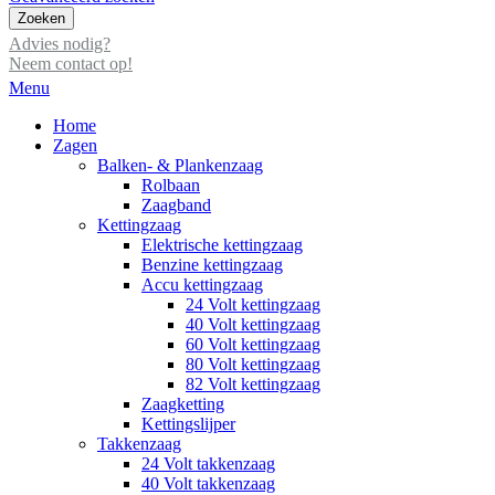
Zoeken
Advies nodig?
Neem contact op!
Menu
Home
Zagen
Balken- & Plankenzaag
Rolbaan
Zaagband
Kettingzaag
Elektrische kettingzaag
Benzine kettingzaag
Accu kettingzaag
24 Volt kettingzaag
40 Volt kettingzaag
60 Volt kettingzaag
80 Volt kettingzaag
82 Volt kettingzaag
Zaagketting
Kettingslijper
Takkenzaag
24 Volt takkenzaag
40 Volt takkenzaag