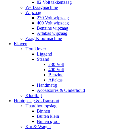
82 Volt takkenzaag
Werfzaagmachine
Wipzaag
230 Volt wipzaag
400 Volt wipzaag
Benzine wipzaag
Aftakas wipzaag
Zaag-Kloofmachine
Kloven
Houtklover
Liggend
Staand
230 Volt
400 Volt
Benzine
Aftakas
Handmatig
Accessoires & Onderhoud
Kloofbijl
Houtopslag & -Transport
Haardhoutopslag
Binnen
Buiten klein
Buiten groot
Kar & Wagen