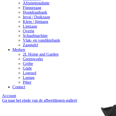
Afzuiginstallatie
Figuurzaag
Houtdraaibank
Inval / Duikzaag
Klem / lijmtang
Lintzaag
Overig
Schaafmachine
Vlak- en vandiktebank
Zaagtafel
Merken
2L Home and Garden
Greenworks
Gröbe
Güde
Logosol
Lumag
Piher
Contact
Account
Ga naar het einde van de afbeeldingen-gallerij