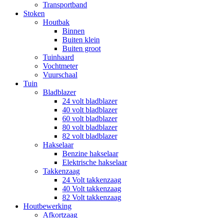
Transportband
Stoken
Houtbak
Binnen
Buiten klein
Buiten groot
Tuinhaard
Vochtmeter
Vuurschaal
Tuin
Bladblazer
24 volt bladblazer
40 volt bladblazer
60 volt bladblazer
80 volt bladblazer
82 volt bladblazer
Hakselaar
Benzine hakselaar
Elektrische hakselaar
Takkenzaag
24 Volt takkenzaag
40 Volt takkenzaag
82 Volt takkenzaag
Houtbewerking
Afkortzaag