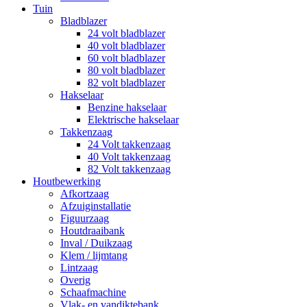
Tuin
Bladblazer
24 volt bladblazer
40 volt bladblazer
60 volt bladblazer
80 volt bladblazer
82 volt bladblazer
Hakselaar
Benzine hakselaar
Elektrische hakselaar
Takkenzaag
24 Volt takkenzaag
40 Volt takkenzaag
82 Volt takkenzaag
Houtbewerking
Afkortzaag
Afzuiginstallatie
Figuurzaag
Houtdraaibank
Inval / Duikzaag
Klem / lijmtang
Lintzaag
Overig
Schaafmachine
Vlak- en vandiktebank