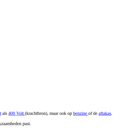
t
als
400 Volt
(krachtbron), maar ook op
benzine
of de
aftakas
.
rkzaamheden past.