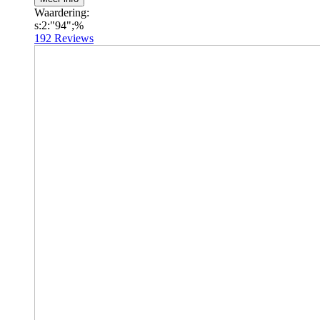
Waardering:
s:2:"94";%
192
Reviews