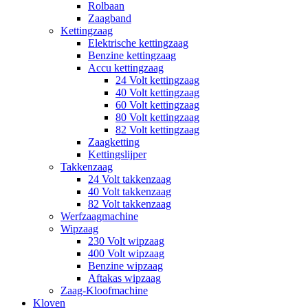
Rolbaan
Zaagband
Kettingzaag
Elektrische kettingzaag
Benzine kettingzaag
Accu kettingzaag
24 Volt kettingzaag
40 Volt kettingzaag
60 Volt kettingzaag
80 Volt kettingzaag
82 Volt kettingzaag
Zaagketting
Kettingslijper
Takkenzaag
24 Volt takkenzaag
40 Volt takkenzaag
82 Volt takkenzaag
Werfzaagmachine
Wipzaag
230 Volt wipzaag
400 Volt wipzaag
Benzine wipzaag
Aftakas wipzaag
Zaag-Kloofmachine
Kloven