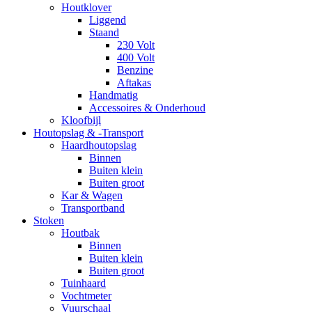
Houtklover
Liggend
Staand
230 Volt
400 Volt
Benzine
Aftakas
Handmatig
Accessoires & Onderhoud
Kloofbijl
Houtopslag & -Transport
Haardhoutopslag
Binnen
Buiten klein
Buiten groot
Kar & Wagen
Transportband
Stoken
Houtbak
Binnen
Buiten klein
Buiten groot
Tuinhaard
Vochtmeter
Vuurschaal