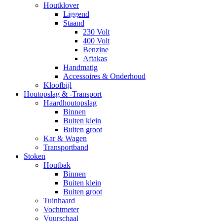
Houtklover
Liggend
Staand
230 Volt
400 Volt
Benzine
Aftakas
Handmatig
Accessoires & Onderhoud
Kloofbijl
Houtopslag & -Transport
Haardhoutopslag
Binnen
Buiten klein
Buiten groot
Kar & Wagen
Transportband
Stoken
Houtbak
Binnen
Buiten klein
Buiten groot
Tuinhaard
Vochtmeter
Vuurschaal