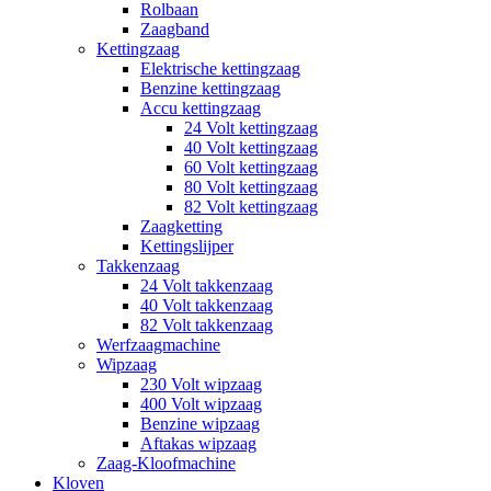
Rolbaan
Zaagband
Kettingzaag
Elektrische kettingzaag
Benzine kettingzaag
Accu kettingzaag
24 Volt kettingzaag
40 Volt kettingzaag
60 Volt kettingzaag
80 Volt kettingzaag
82 Volt kettingzaag
Zaagketting
Kettingslijper
Takkenzaag
24 Volt takkenzaag
40 Volt takkenzaag
82 Volt takkenzaag
Werfzaagmachine
Wipzaag
230 Volt wipzaag
400 Volt wipzaag
Benzine wipzaag
Aftakas wipzaag
Zaag-Kloofmachine
Kloven