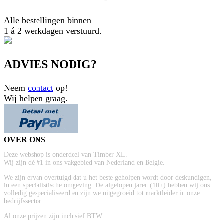
Alle bestellingen binnen
1 á 2 werkdagen verstuurd.
ADVIES NODIG?
Neem
contact
op!
Wij helpen graag.
OVER ONS
Deze webshop is onderdeel van Timber XL.
Wij zijn dé #1 in ons vakgebied van Nederland en Belgie.
We zijn ervan overtuigd dat u het beste geholpen wordt door deskundigen,
in een specialistische omgeving. De afgelopen jaren (10+) hebben wij ons
volledig gespecialiseerd en zijn we uitgegroeid tot marktleider in onze
bedrijfssector.
Al onze prijzen zijn inclusief BTW.