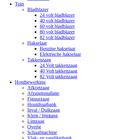
Tuin
Bladblazer
24 volt bladblazer
40 volt bladblazer
60 volt bladblazer
80 volt bladblazer
82 volt bladblazer
Hakselaar
Benzine hakselaar
Elektrische hakselaar
Takkenzaag
24 Volt takkenzaag
40 Volt takkenzaag
82 Volt takkenzaag
Houtbewerking
Afkortzaag
Afzuiginstallatie
Figuurzaag
Houtdraaibank
Inval / Duikzaag
Klem / lijmtang
Lintzaag
Overig
Schaafmachine
Vlak- en vandiktebank