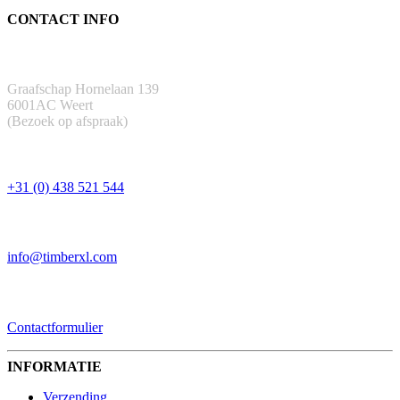
CONTACT INFO
ADRES
Graafschap Hornelaan 139
6001AC Weert
(Bezoek op afspraak)
TELEFOON
+31 (0) 438 521 544
EMAIL
info@timberxl.com
CONTACTFORMULIER
Contactformulier
INFORMATIE
Verzending