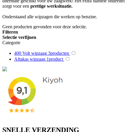
uitermate geschikt voor uw zaagwerk! Het extra stabiele onderstel
zorgt voor een
prettige werksituatie.
Onderstaand alle wipzagen die werken op benzine.
Geen producten gevonden voor deze selectie.
Filteren
Selectie verfijnen
Categorie
400 Volt wipzaag
3
producten
Aftakas wipzaag
1
product
SNELLE VERZENDING