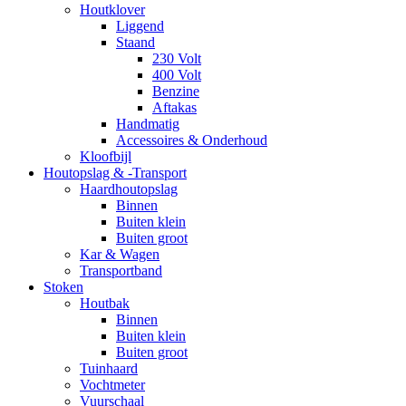
Houtklover
Liggend
Staand
230 Volt
400 Volt
Benzine
Aftakas
Handmatig
Accessoires & Onderhoud
Kloofbijl
Houtopslag & -Transport
Haardhoutopslag
Binnen
Buiten klein
Buiten groot
Kar & Wagen
Transportband
Stoken
Houtbak
Binnen
Buiten klein
Buiten groot
Tuinhaard
Vochtmeter
Vuurschaal