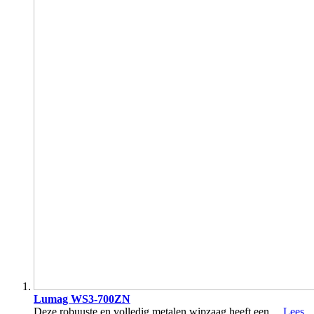
Lumag WS3-700ZN
Deze robuuste en volledig metalen wipzaag heeft een ...
Lees