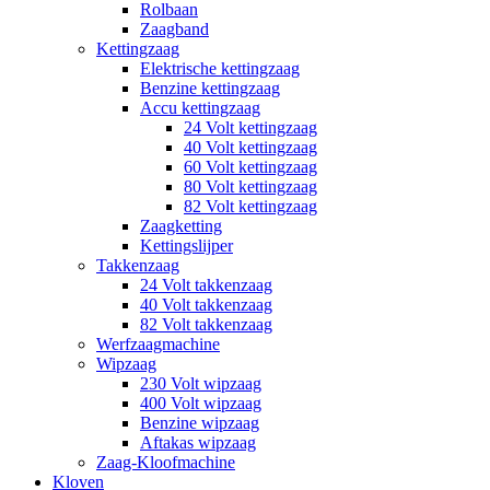
Rolbaan
Zaagband
Kettingzaag
Elektrische kettingzaag
Benzine kettingzaag
Accu kettingzaag
24 Volt kettingzaag
40 Volt kettingzaag
60 Volt kettingzaag
80 Volt kettingzaag
82 Volt kettingzaag
Zaagketting
Kettingslijper
Takkenzaag
24 Volt takkenzaag
40 Volt takkenzaag
82 Volt takkenzaag
Werfzaagmachine
Wipzaag
230 Volt wipzaag
400 Volt wipzaag
Benzine wipzaag
Aftakas wipzaag
Zaag-Kloofmachine
Kloven