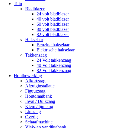
Tuin
Bladblazer
24 volt bladblazer
40 volt bladblazer
60 volt bladblazer
80 volt bladblazer
82 volt bladblazer
Hakselaar
Benzine hakselaar
Elektrische hakselaar
Takkenzaag
24 Volt takkenzaag
40 Volt takkenzaag
82 Volt takkenzaag
Houtbewerking
Afkortzaag
Afzuiginstallatie
Figuurzaag
Houtdraaibank
Inval / Duikzaag
Klem / lijmtang
Lintzaag
Overig
Schaafmachine
Vlak- en vandiktebank