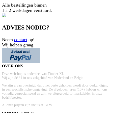
Alle bestellingen binnen
1 á 2 werkdagen verstuurd.
ADVIES NODIG?
Neem
contact
op!
Wij helpen graag.
OVER ONS
Deze webshop is onderdeel van Timber XL.
Wij zijn dé #1 in ons vakgebied van Nederland en Belgie.
We zijn ervan overtuigd dat u het beste geholpen wordt door deskundigen,
in een specialistische omgeving. De afgelopen jaren (10+) hebben wij ons
volledig gespecialiseerd en zijn we uitgegroeid tot marktleider in onze
bedrijfssector.
Al onze prijzen zijn inclusief BTW.