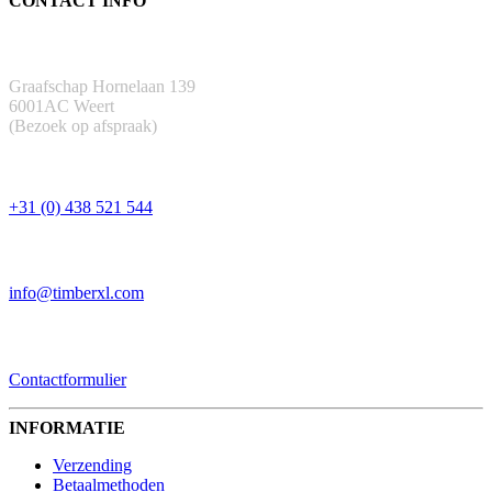
CONTACT INFO
ADRES
Graafschap Hornelaan 139
6001AC Weert
(Bezoek op afspraak)
TELEFOON
+31 (0) 438 521 544
EMAIL
info@timberxl.com
CONTACTFORMULIER
Contactformulier
INFORMATIE
Verzending
Betaalmethoden