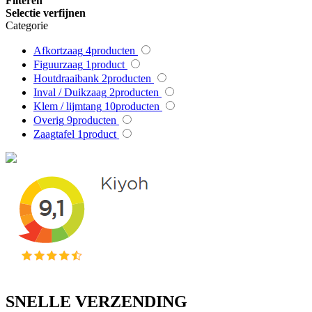
Filteren
Selectie verfijnen
Categorie
Afkortzaag
4
producten
Figuurzaag
1
product
Houtdraaibank
2
producten
Inval / Duikzaag
2
producten
Klem / lijmtang
10
producten
Overig
9
producten
Zaagtafel
1
product
SNELLE VERZENDING