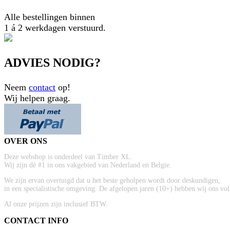
Alle bestellingen binnen
1 á 2 werkdagen verstuurd.
ADVIES NODIG?
Neem
contact
op!
Wij helpen graag.
OVER ONS
Deze webshop is onderdeel van Timber XL.
Wij zijn dé #1 in ons vakgebied van Nederland en Belgie.
We zijn ervan overtuigd dat u het beste geholpen wordt door deskundigen,
in een specialistische omgeving. De afgelopen jaren (10+) hebben wij ons volle
Al onze prijzen zijn inclusief BTW.
CONTACT INFO