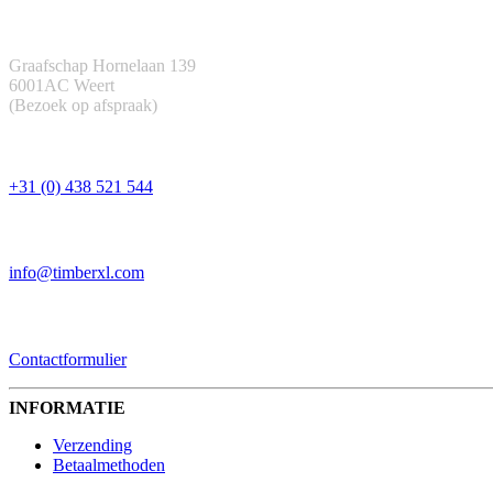
ADRES
Graafschap Hornelaan 139
6001AC Weert
(Bezoek op afspraak)
TELEFOON
+31 (0) 438 521 544
EMAIL
info@timberxl.com
CONTACTFORMULIER
Contactformulier
INFORMATIE
Verzending
Betaalmethoden