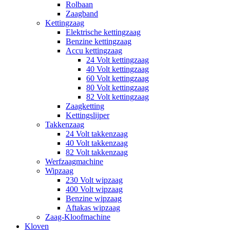
Rolbaan
Zaagband
Kettingzaag
Elektrische kettingzaag
Benzine kettingzaag
Accu kettingzaag
24 Volt kettingzaag
40 Volt kettingzaag
60 Volt kettingzaag
80 Volt kettingzaag
82 Volt kettingzaag
Zaagketting
Kettingslijper
Takkenzaag
24 Volt takkenzaag
40 Volt takkenzaag
82 Volt takkenzaag
Werfzaagmachine
Wipzaag
230 Volt wipzaag
400 Volt wipzaag
Benzine wipzaag
Aftakas wipzaag
Zaag-Kloofmachine
Kloven