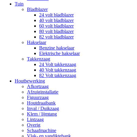
Tuin
Bladblazer
24 volt bladblazer
40 volt bladblazer
60 volt bladblazer
80 volt bladblazer
82 volt bladblazer
Hakselaar
Benzine hakselaar
Elektrische hakselaar
Takkenzaag
24 Volt takkenzaag
40 Volt takkenzaag
82 Volt takkenzaag
Houtbewerking
Afkortzaag
Afzuiginstallatie
Figuurzaag
Houtdraaibank
Inval / Duikzaag
Klem / lijmtang
Lintzaag
Overig
Schaafmachine
Vlak- en vandiktebank