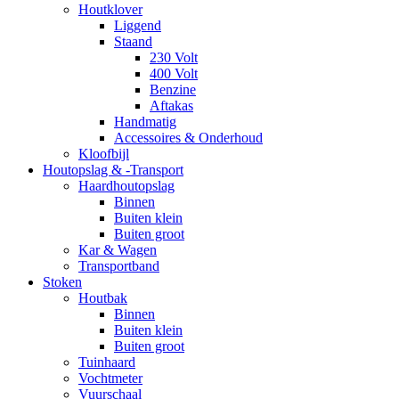
Houtklover
Liggend
Staand
230 Volt
400 Volt
Benzine
Aftakas
Handmatig
Accessoires & Onderhoud
Kloofbijl
Houtopslag & -Transport
Haardhoutopslag
Binnen
Buiten klein
Buiten groot
Kar & Wagen
Transportband
Stoken
Houtbak
Binnen
Buiten klein
Buiten groot
Tuinhaard
Vochtmeter
Vuurschaal