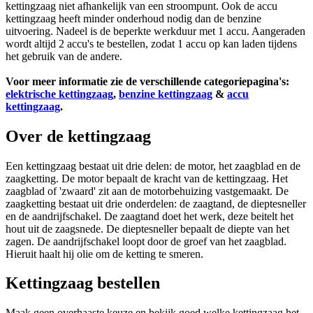
kettingzaag niet afhankelijk van een stroompunt. Ook de accu
kettingzaag heeft minder onderhoud nodig dan de benzine
uitvoering. Nadeel is de beperkte werkduur met 1 accu. Aangeraden
wordt altijd 2 accu's te bestellen, zodat 1 accu op kan laden tijdens
het gebruik van de andere.
Voor meer informatie zie de verschillende categoriepagina's:
elektrische kettingzaag
,
benzine kettingzaag
&
accu
kettingzaag
.
Over de kettingzaag
Een kettingzaag bestaat uit drie delen: de motor, het zaagblad en de
zaagketting. De motor bepaalt de kracht van de kettingzaag. Het
zaagblad of 'zwaard' zit aan de motorbehuizing vastgemaakt. De
zaagketting bestaat uit drie onderdelen: de zaagtand, de dieptesneller
en de aandrijfschakel. De zaagtand doet het werk, deze beitelt het
hout uit de zaagsnede. De dieptesneller bepaalt de diepte van het
zagen. De aandrijfschakel loopt door de groef van het zaagblad.
Hieruit haalt hij olie om de ketting te smeren.
Kettingzaag bestellen
Maak geen overhaaste keuze en bekijk goed welke kettingzaag het